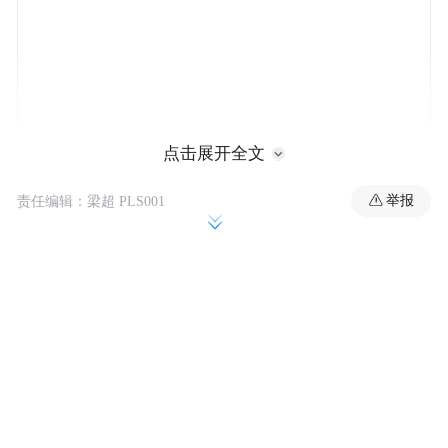
点击展开全文
举报
责任编辑：梁超 PLS001
在2024年QS世界大学排名中，新西兰全部八
所公立大学名次皆有提升且均跻身世界前500
强，其中奥克兰大学斩获2010年以来的最高
排名全球第68位，怀卡托大学及奥克兰理工
大学排名获得最大升幅，分别提升81位和79
位。同时，新西兰的大学在学科发展方面也