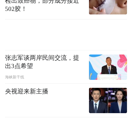
检出致癌物，部分成分接近
合作与交流的不断深化和务实发展。
502胶！
“特别声明：以上作品内容(包括在内的视频、图片或音
频)为凤凰网旗下自媒体平台“大风号”用户上传并发
布，本平台仅提供信息存储空间服务。
Notice: The content above (including the videos,
pictures and audios if any) is uploaded and posted
by the user of Dafeng Hao, which is a social media
张志军谈两岸民间交流，提
platform and merely provides information storage
出3点希望
space services.”
海峡新干线
央视迎来新主播