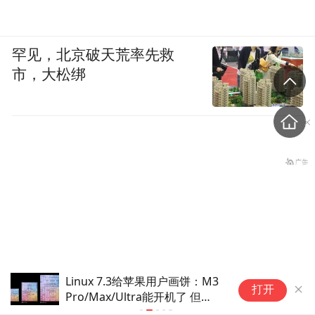
罕见，北京破天荒率先救
市，大松绑
Linux 7.3给苹果用户画饼：M3
【网通社快报】
打开
Pro/Max/Ultra能开机了 但
持手机端横
伊朗：与阿曼“接近”达成协
GPU还是摆设