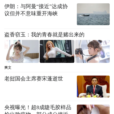
独特魅力。
伊朗：与阿曼“接近”达成协
议但并不意味重开海峡
行稳致远，中新教育合作持续深化
2023年，中新两国教育领域双边关系稳定发
盗香窃玉：我的青春就是赌出来的
展，既为中国学生提供了稳定安全的教育环
境，也推动了两国教育领域共同进步。
今年以来，中新两国在教育领域开展了一系
爽文
列高水平交流与合作项目，包括近期召开的
老挝国会主席赛宋蓬逝世
第四届学前教育研讨会。此外，8月中国教育
部部长怀进鹏访新期间，中国—新西兰教育
联合工作组磋商机制第十一次会议在新西兰
成功召开，一系列重大成果标志着中新教育
央视曝光！超8成睫毛胶样品