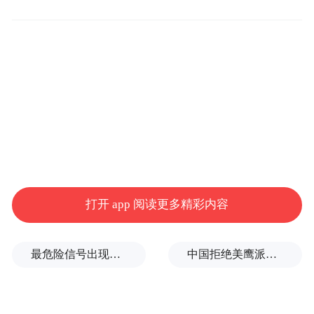
居于世界领先地位。近年来，新西兰的大学
在人工智能等新兴学科领域发展迅速，许多
院校开设了人工智能相关课程和学位，例如
惠灵顿维多利亚大学于今年开设了新西兰第
一个完整体系的人工智能专业。
在职业教育领域，由16所国立理工学院和9所
行业培训机构合并而成的国立新西兰理工学
院也亮相教育展。国立新西兰理工学院以“学
打开 app 阅读更多精彩内容
以致用”为核心理念，致力于帮助学生获得更
优质的技能培训和整合资源，为未来职业发
最危险信号出现！全球能源大动脉岌岌可危
中国拒绝美鹰派副防长访华？弦外之音被热议
展奠定基础。学生有机会参与各种项目实习
与行业实践项目等，将知识应用到真实的行
业与工作场景中。新西兰的私立院校则侧重