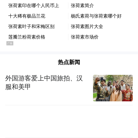
新西兰教育备受全球雇主青睐，不仅教授技
术和专业知识，以应用为导向的教学方法和
基于真实工作场景的课程设置也将帮助学生
提升软实力，助力毕业生在未来职场取得成
功。此外，作为世界上首个发布《对国际学
生指导与照顾之行业规则》的国家，新西兰
热点新闻
拥有健全的政策体系和良好的社会环境，确
外国游客爱上中国旅拍、汉
保留学生获得充分的支持与照顾，是安全且
服和美甲
友好的理想留学目的地。
新西兰教育国际推广局也将于近期发布全球
推广活动“每日有‘新’思，学在新西兰”，让更
多中国留学生与家庭直观了解留学新西兰的