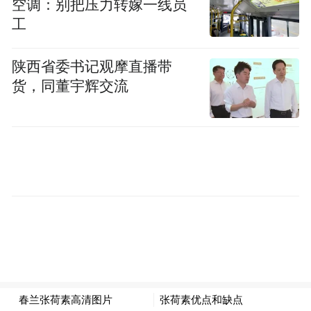
空调：别把压力转嫁一线员
新西兰教育以“新思维”为核心理念，注重培
工
养学生的创意与创新能力，通过教授学生如
何将专业知识运用到真实世界中，培养能够
陕西省委书记观摩直播带
面向未来的学生。为此，新西兰教育长期致
货，同董宇辉交流
力于提供能够真正塑造学生未来竞争力的教
育资源，注重提升学生驾驭全球化趋势、应
对颠覆性变化的能力。
在经济学人智库（EIU）发布的《全球教育未
来指数》中，新西兰在50个国家中，高居未
来教育指数前三，并在所有英语国家中位列
第一。新西兰在教育政策、教学环境和社会
环境三大评估指标的得分均名列前茅。