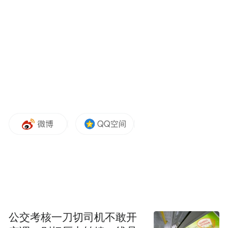
于提供特定领域的职业培训课程，不仅提供
的学历选择种类多样，证书课程到硕士学位
均有覆盖，且可供选择的领域范围广阔，教
学质量有保障。
新西兰教育素来以完善健全的基础教育闻名
世界，主要有三种类型的中小学学校，包括
公立学校、公立混合学校和私立学校。新西
兰中小学长期致力于提供兼具灵活性与支持
性的教育，通过培养学生的自信心和独立性
助力他们迎接未来更高阶的学习挑战。
新西兰教育以“新思维”打造高质量留学体验
公交考核一刀切司机不敢开