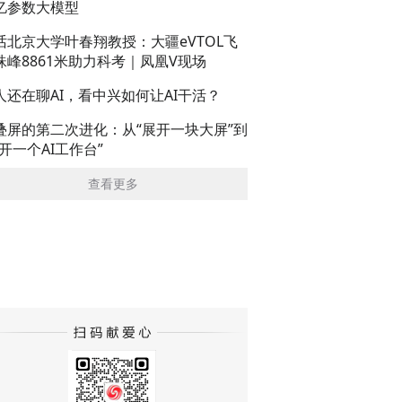
亿参数大模型
话北京大学叶春翔教授：大疆eVTOL飞
珠峰8861米助力科考｜凤凰V现场
人还在聊AI，看中兴如何让AI干活？
叠屏的第二次进化：从“展开一块大屏”到
展开一个AI工作台”
查看更多