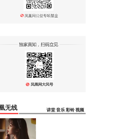
凰无线
讲堂
音乐
彩铃
视频