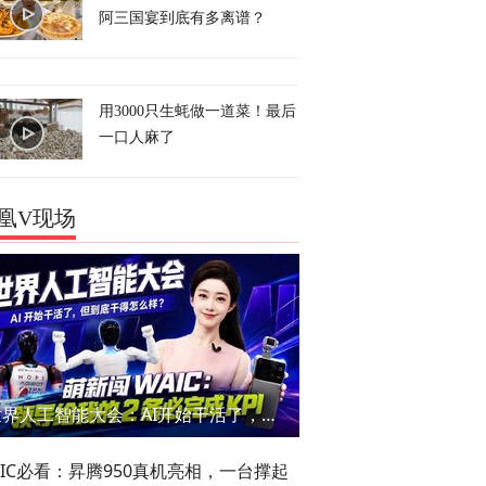
阿三国宴到底有多离谱？
用3000只生蚝做一道菜！最后
一口人麻了
凰V现场
世界人工智能大会：AI开始干活了，但到底干的怎么样？萌新闯WAIC
AIC必看：昇腾950真机亮相，一台撑起