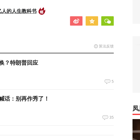
亿人的人生教科书
算法反馈
换？特朗普回应
5
喊话：别再作秀了！
凤
35