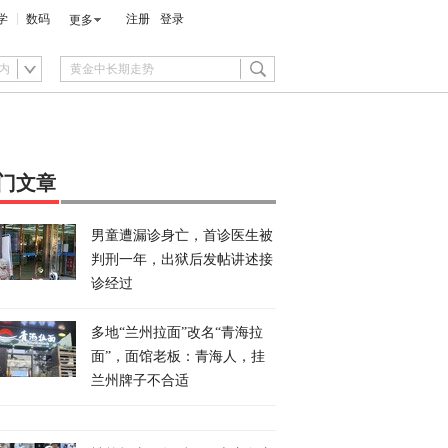
学
数码
注册
登录
更多
内
门文章
男童遭漏诊身亡，首诊医生被
判刑一年，出狱后发帖讲述接
诊经过
多地“兰州拉面”改名“青海拉
面”，面馆老板：青海人，挂
兰州牌子不合适