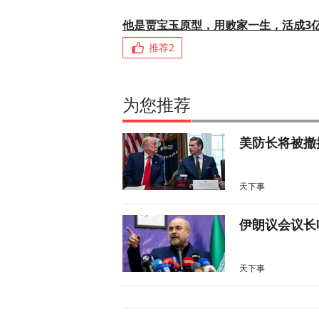
他是贾宝玉原型，用败家一生，活成3
推荐
2
为您推荐
美防长将被撤
天下事
伊朗议会议长
天下事