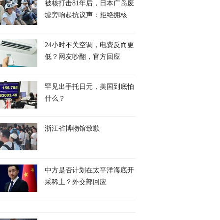
被核打击81年后，日本广岛废
墟旁响起抗议声：拒绝拥核
24小时不关空调，电费反而更
低？网友吵翻，官方回应
罕见出手托日元，美国到底怕
什么？
浙江省博物馆致歉
中方是否计划在太平洋海底开
采稀土？外交部回应