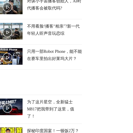
对谈小宇宙播客创始人，AI时
代播客会被取代吗?
不用看脸!播客“相亲”?新一代
年轻人听声音玩恋综
只用一部Robot Phone，能不能
在赛车里拍出好莱坞大片？
为了这片星空，全新猛士
M817把我带到了这里，值
了！
探秘印度国宴！一顿饭2万？