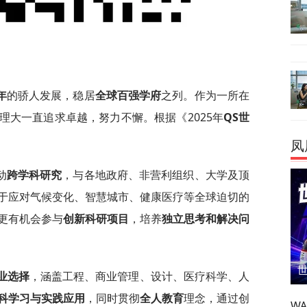
年
的骄人发展，稳居
全球百强学府
之列。作为一所在
理大一直追求卓越，努力不懈。根据《2025年
QS
世
凤
动
跨学科研究
，与各地政府、非营利组织、大学及顶
于应对气候变化、智慧城市、健康医疗等全球迫切的
更有机会参与
创新科研项
目
，培养
独立思考和解决问
业选择
，涵盖工程、商业管理、设计、医疗科学、人
科学习与实践应用
，同时贯彻
全人教育
理念，通过创
W