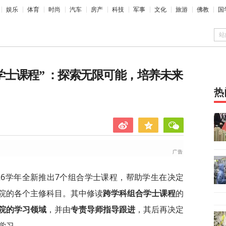
娱乐
体育
时尚
汽车
房产
科技
军事
文化
旅游
佛教
国
站
学士课程” ：探索无限可能，培养未来
热
026学年全新推出7个组合学士课程，帮助学生在决定
院的各个主修科目。其中修读
跨学科组合学士课程
的
院的学习领域
，并由
专责导师指导跟进
，其后再决定
学习。