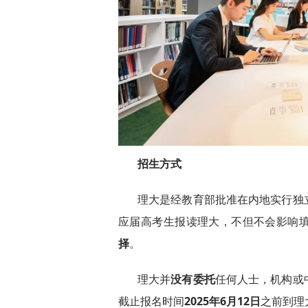
招生方式
理大是经教育部批准在内地实行独
应届高考生报读理大，不但不会影响
择
。
理大并
没有委托
任何人士，机构或
截止报名时间
2025
年
6
月
12
日
之前到理