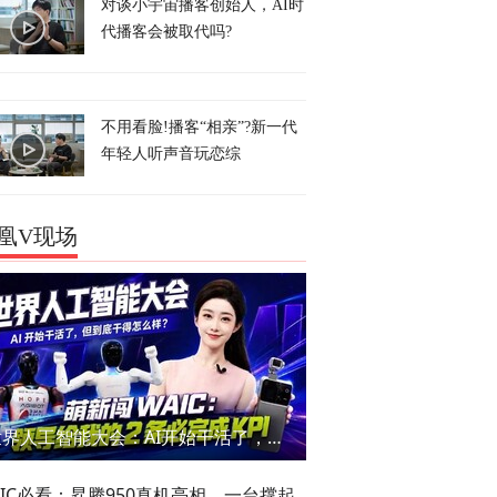
对谈小宇宙播客创始人，AI时
代播客会被取代吗?
不用看脸!播客“相亲”?新一代
年轻人听声音玩恋综
凰V现场
世界人工智能大会：AI开始干活了，但到底干的怎么样？萌新闯WAIC
AIC必看：昇腾950真机亮相，一台撑起