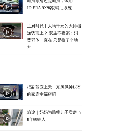
顺滑顺滑还是顺滑，试用
ID.ERA 9X驾驶辅助系统
主厨时代丨人均千元的大排档
逆势而上？ 双生不夜粥：消
费群体一直在 只是换了个地
方
把副驾宠上天，东风风神L8Y
的家庭幸福密码
旅途｜妈妈为脑瘫儿子卖房当
8年蜘蛛人