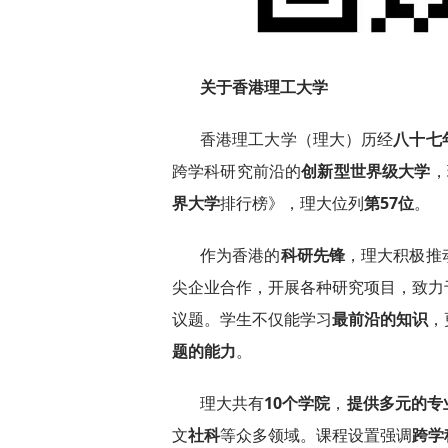
关于香港理工大学
香港理工大学（理大）历经
八十七
跨学科研究前沿的
创新型世界级大学
，
界大学
排行榜》，理大位列
第57位
。
作为香港的
科研先
锋
，理大积极推
尖企业合作，开展各种研究项目，致力
议题。学生不仅能学习
最前沿的知
识
，
题的能力
。
理大共有
10
个学院
，
提供多元的专
文
社
科
等众多领域。课程设置强调
跨学