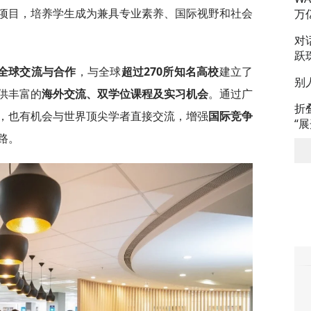
项目，培养学生成为兼具专业素养、国际视野和社会
万
对
跃
全球交流与合作
，与全球
超过
270
所知名高校
建立了
别
供丰富的
海外交流、双学位课程及实习机会
。通过广
折
，也有机会与世界顶尖学者直接交流，增强
国际竞争
“
路。