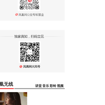
凰无线
讲堂
音乐
彩铃
视频