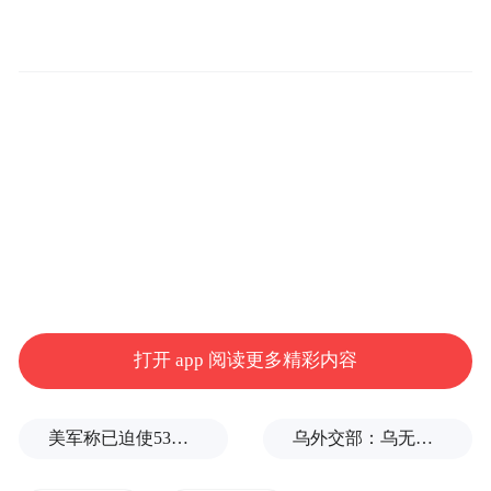
新西兰教育国际推广局董事会主席Tony Gray（托
尼·格雷）线上发言
打开 app 阅读更多精彩内容
美军称已迫使53艘商船改变航线
乌外交部：乌无意向保加利亚方向发射任何装备