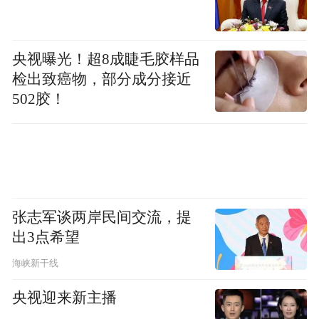
TECHNOLOGY）与金华职业技术大学的合
作为例，双方正积极推动AI相关内容整合至
央视曝光！超8成睫毛胶样品
IT课程，实现课程衔接与教学方法共享。这
检出致癌物，部分成分接近
项多阶段的合作从2026年开始，将专注于培
502胶！
养实践性、行业相关的AI技能，以提升学生
未来就业准备度。怀卡托理工学院的学生代
表团将于6月访问金华职业技术大学、开启学
术交流，随后金华职业技术大学的学术人员
也将回访，分享专业知识、开展讲座，并就
张志军谈两岸民间交流，提
AI+教育议题展开合作，为2027年及以后共
出3点希望
同开发新AI课程、扩大数字教育合作奠定基
海峡新干线
础。这一合作，正是新中两国在教育领域深
央视迎来新主播
化互信、共同进步的生动写照。