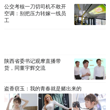
公交考核一刀切司机不敢开
空调：别把压力转嫁一线员
新西兰教育国际推广局副局长Julia Wootton（茱莉
工
亚·沃顿）在论坛上发言
依托卓越的教育质量和创新模式，新西兰正
在打造AI时代高质量实践培训的理想之地。
新西兰的AI+教育理念始终与实践应用紧密结
合，通过以应用为导向的教学方法、基于真
陕西省委书记观摩直播带
实工作场景的课程设计，并注重培养学生的
货，同董宇辉交流
沟通、团队协作等“软实力”，确保毕业生能
无缝对接未来职场。当前，人工智能已成为
盗香窃玉：我的青春就是赌出来的
新西兰的优势学科之一，惠灵顿维多利亚大
学开设了新西兰首个完整的人工智能专业，
拥有全球领先的教学和研究团队；新西兰的