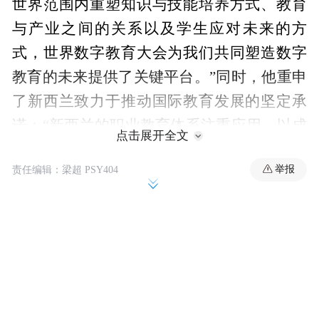
世界范围内重塑知识与技能培养方式、教育
与产业之间的关系以及学生应对未来的方
式，世界数字教育大会为我们共同塑造数字
教育的未来提供了关键平台。”同时，他重申
了新西兰致力于推动国际教育发展的坚定承
诺：“新西兰的职业教育体系注重应用、以成
点击展开全文
果为导向，并在设计之初就与产业高度合
举报
责任编辑：梁超 PSY404
作。这与中国当前提升职业教育作为生产
力、创新和区域增长驱动力的重点高度契
合，新西兰致力于利用我们在面向未来、产
教融合教育方面的优势，促进更深层次的全
球合作。”