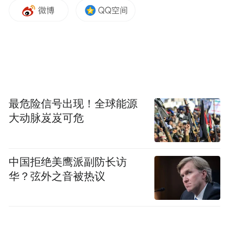
新西兰教育国际推广局副局长Julia Wootton女
士则从实践层面阐述了新西兰在职业教育与
最危险信号出现！全球能源
未来实训领域的经验与愿景。她表示：“技术
大动脉岌岌可危
发展正迅速改变工作方式，全球职业教育体
系必须随之进步。新西兰的优势主要通过我
们的理工学院（ITPs）体现，集中在三个关
中国拒绝美鹰派副防长访
键领域：产教融合式培训、面向未来的培训
华？弦外之音被热议
以及超越课程本身的能力建设。这种综合性
方法不仅仅是一种愿景，更是我们职业教育
项目设计和实施的基本方式。我们此行旨在