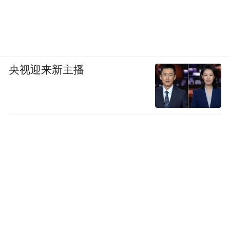
Xavier（陈荣恩）在论坛上发言
新西兰教育国际推广局此次参与世界数字教
育大会，不仅展示了新西兰在AI+教育领域的
独特见解和前瞻视野，更凸显了其与全球伙
央视迎来新主播
伴，尤其是与中国教育界深化合作、共同探
索数字教育未来的决心。正如Julia所说，“新
西兰在产教融合、未来实训及人才能力建设
等领域具备成熟的实践经验。我们愿意以合
作伙伴身份互相学习，参与共建数字教育的
未来。”新西兰期待与世界各国共同携手，以
开放的心态、创新的精神，共同推动人工智
能在教育领域的变革与发展，为全球学习者
搭建一个更加公平、高质量的教育未来。