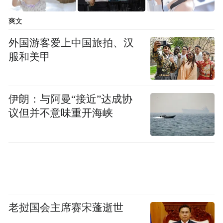
理工学院（ITPs）更是秉持“学以致用”的原
爽文
则，提供从微证书到学士学位的AI重点课
外国游客爱上中国旅拍、汉
程，快速响应不断发展的技术行业需求，确
服和美甲
保毕业生获得尖端、雇主青睐的技能，真正
具备适应未来职业生涯和就业市场的实战能
伊朗：与阿曼“接近”达成协
力。这一系统还支持在职、在校、在线等多
议但并不意味重开海峡
种灵活学习方式，并邀请企业与雇主参与课
程设计，使学生所学知识技能与实际工作场
景高度匹配。
当前，新西兰与中国在AI+教育领域的合作已
迈出坚实步伐。以怀卡托理工学院
老挝国会主席赛宋蓬逝世
（WAIKATO INSTITUTE OF