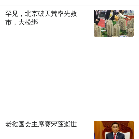
罕见，北京破天荒率先救
“特别声明：以上作品内容(包括在内的视频、图片或音
频)为凤凰网旗下自媒体平台“大风号”用户上传并发
市，大松绑
布，本平台仅提供信息存储空间服务。
Notice: The content above (including the videos,
pictures and audios if any) is uploaded and posted
by the user of Dafeng Hao, which is a social media
platform and merely provides information storage
space services.”
老挝国会主席赛宋蓬逝世