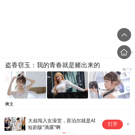
盗香窃玉：我的青春就是赌出来的
爽文
大叔闯入女澡堂，苏泊尔就是AI
王
打开
短剧版“滴露”啊
官