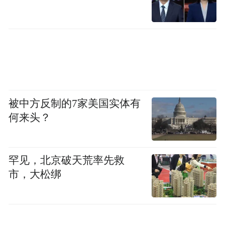
截至2026年1月，新西兰获批的70个新中联合
办学项目和机构中，有36个由新西兰的理工
学院与中国伙伴共同授课，每年丰富5,600名
学生的学习体验。这些项目涵盖从葡萄栽
培、工程、视觉设计到健康科学等学科，致
力于为更多中国学子提供优质的教育资源。
被中方反制的7家美国实体有
何来头？
新西兰教育国际推广局大中华区主任Ron
Xavier（陈荣恩）在论坛发言中谈到：“在AI
罕见，北京破天荒率先救
时代，合作比以往任何时候都更加重要：校
市，大松绑
际交流、教师流动和共享创新有助于学生和
教育工作者共同成长。携手合作，我们可以
在技术提升教育的同时保留人文关怀，并确