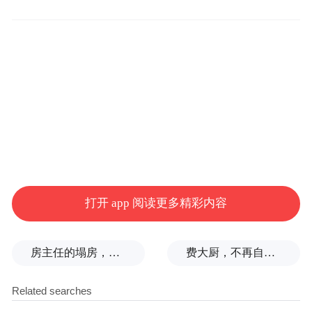
打开 app 阅读更多精彩内容
房主任的塌房，一场“人设露馅”
费大厨，不再自称大王
“此次获奖是认可，更是责任与动力。”稚趣
成长（山东）科技有限公司副总经理展新蕊