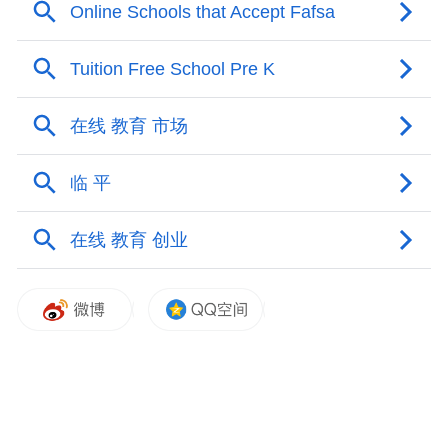
表示，公司秉持“把最宝贵的东西给予儿童”
理念，深入60余所托育中心打磨产品，累计
收集万名宝宝使用反馈，构建起科学、安
全、趣味的早教产品体系。未来，公司将以
大赛为契机，深耕民生早教赛道，加大研
发、深化合作，推动科学早教走进更多家
庭，助力“幼有所育”民生建设，为婴幼儿健
康成长保驾护航。
“特别声明：以上作品内容(包括在内的视频、图片或音
频)为凤凰网旗下自媒体平台“大风号”用户上传并发
布，本平台仅提供信息存储空间服务。
Notice: The content above (including the videos,
pictures and audios if any) is uploaded and posted
by the user of Dafeng Hao, which is a social media