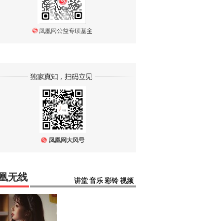
凰无线
讲堂
音乐
彩铃
视频