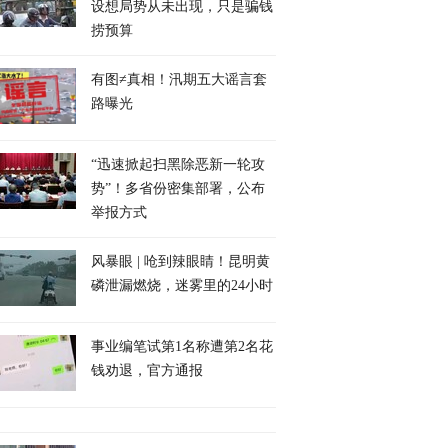
设想局势从未出现，只是骗钱
捞预算
关注｜美伊协议：老
记者连线｜各方陆续放话
中国商务部：中方对
弹还是旧瓶新酒
霍尔木兹海峡谈判再迎关
制措施总体上克制
有图≠真相！汛期五大谣言套
键节点
路曝光
“迅速掀起扫黑除恶新一轮攻
势”！多省份密集部署，公布
举报方式
风暴眼 | 呛到辣眼睛！昆明黄
磷泄漏燃烧，迷雾里的24小时
事业编笔试第1名称遭第2名花
钱劝退，官方通报