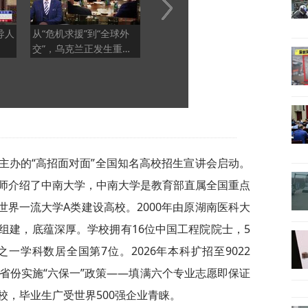
导人
从“危机求援”到“全球外
普京改组俄军高层 任命
总编
交”，乌克兰正发生重大
无人机部队司令
调重
转型
益主办的“高招面对面”全国知名高校招生宣讲会启动。
师介绍了中南大学，中南大学是教育部直属全国重点
”和世界一流大学A类建设高校。2000年由原湖南医科大
组建，底蕴深厚。学校拥有16位中国工程院院士，5
之一学科数居全国第7位。2026年本科扩招至9022
省份实施“六保一”政策——填满六个专业志愿即保证
校，毕业生广受世界500强企业青睐。