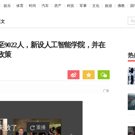
娱乐
体育
时尚
汽车
房产
科技
军事
文化
旅游
佛教
国
站
正文
至9022人，新设人工智能学院，并在
政策
热
失败
了
重播