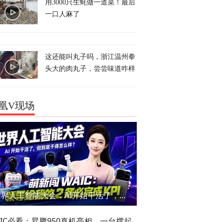
用3000只生蚝做一道菜！最后
一口人麻了
这还能叫丸子吗，浙江温州拳
头大的肉丸子，尝尝味道咋样
凰V现场
世界人工智能大会：AI开始干活了，但到底干的怎么样？萌新闯WAIC
AIC必看：昇腾950真机亮相，一台撑起