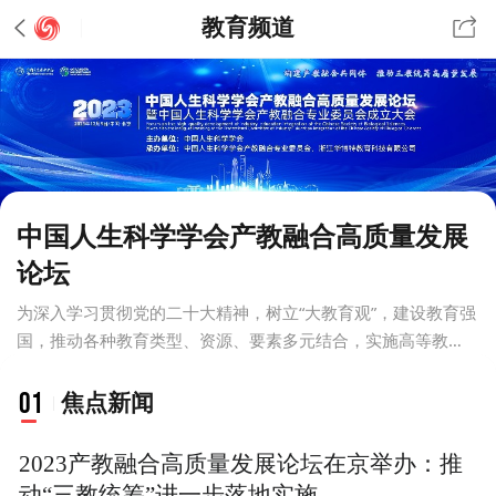
教育频道
中国人生科学学会产教融合高质量发展
论坛
为深入学习贯彻党的二十大精神，树立“大教育观”，建设教育强
国，推动各种教育类型、资源、要素多元结合，实施高等教
育、职业教育、继续教育统筹协调发展和协同创新，构建人人
皆学、处处能学、时时可学的终身学习服务体系，建立学习型
01
焦点新闻
社会，为教育强国建设提供有力支撑。特召开“中国人生科学学
会产教融合高质量发展论坛”，共商构建产教融合共同体，推动
2023产教融合高质量发展论坛在京举办：推
“三教统筹”高质量发展之策。
动“三教统筹”进一步落地实施