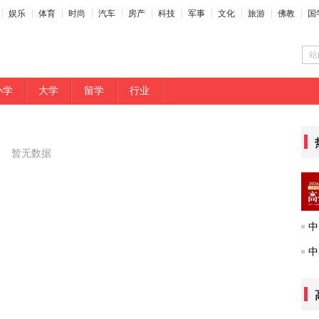
娱乐
体育
时尚
汽车
房产
科技
军事
文化
旅游
佛教
国
站
小学
大学
留学
行业
暂无数据
中
中