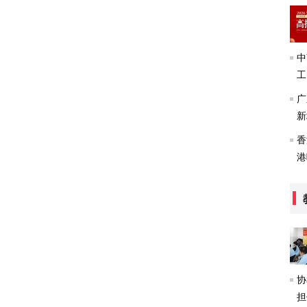
中
工
政
广
新
培
香
港
分
协
担